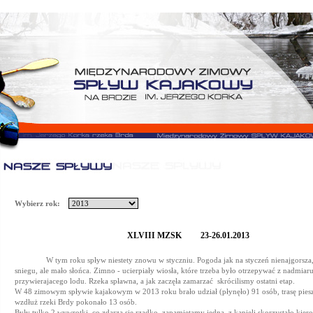
Wybierz rok:
XLVIII MZSK 23-26.01.2013
W tym roku spływ niestety znowu w styczniu. Pogoda jak na styczeń nienajgorsza
sniegu, ale mało słońca. Zimno - ucierpiały wiosła, które trzeba było otrzepywać z nadmiar
przywierajacego lodu. Rzeka spławna, a jak zaczęła zamarzać  skrócilismy ostatni etap.
W 48 zimowym spływie kajakowym w 2013 roku brało udział (płynęło) 91 osób, trasę pies
wzdłuż rzeki Brdy pokonało 13 osób.
Były tylko 2 wywrotki, co zdarza się rzadko, zapamiętamy jedna  z kapieli skorzystało kie