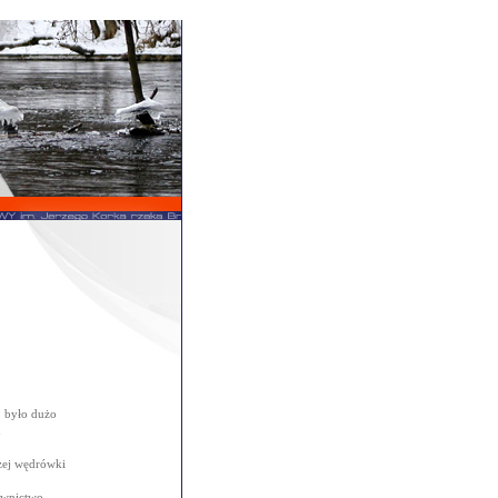
, było dużo
u
zej wędrówki
rownictwo