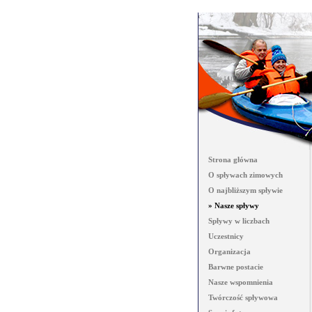
Strona główna
O spływach zimowych
O najbliższym spływie
» Nasze spływy
Spływy w liczbach
Uczestnicy
Organizacja
Barwne postacie
Nasze wspomnienia
Twórczość spływowa