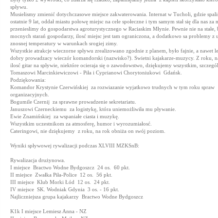
spływu.
Musielismy zmienić dotychczasowe miejsce zakwaterowania. Internat w Tucholi, gdzie spal
ostatnie 9 lat, oddał miastu połowę miejsc na cele społeczne i tym samym stał się dla nas za 
przenieslimy do gospodarstwa agroturystycznego w Raciaskim Młynie. Pewnie nie na stałe
mocnych starań gospodarzy, ilosć miejsc jest tam ograniczona, a dodatkowo sa problemy z
znosnej temperatury w warunkach srogiej zimy.
Wszystkie atrakcje wieczorne spływu zrealizowano zgodnie z planem, było fajnie, a nawet l
dobry prowadzacy wieczór komandorski (nazwisko?). Swietni kajakarze-muzycy. Z roku, na
ilosć gitar na spływie, niektóre ocieraja się o zawodowstwo, dziękujemy wszystkim, szczegól
Tomaszowi Marcinkiewiczowi - Piła i Cyprianowi Chorytoniukowi  Gdańsk.
Podziękowania:
Komandor Krystynie Czerwińskiej  za rozwiazanie wyjatkowo trudnych w tym roku spraw
organizacyjnych.
Bogumile Czernij  za sprawne prowadzenie sekretariatu.
Januszowi Czerneckiemu  za logistykę, która uniemożliwiła mu pływanie.
Ewie Znamińskiej  za wspaniałe ciasta i muzykę.
Wszystkim uczestnikom za atmosferę, humor i wyrozumiałosć.
Cateringowi, nie dziękujemy  z roku, na rok obniża on swój poziom.
Wyniki spływowej rywalizacji podczas XLVIII MZKSnB:
Rywalizacja drużynowa.
I miejsce  Bractwo Wodne Bydgoszcz  24 os.  60 pkt.
II miejsce  Zwałka Piła-Police  12 os.  56 pkt.
III miejsce  Klub Morki Łód  12 os.  24 pkt.
IV miejsce  SK. Wodniak Gdynia  3 os. - 16 pkt.
Najliczniejsza grupa kajakarzy  Bractwo Wodne Bydgoszcz
K1k I miejsce Lemiesz Anna - NZ