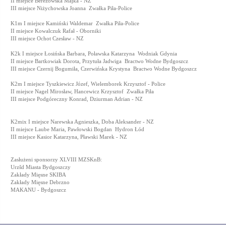
II miejsce Berezowska Majka - NZ
III miejsce Niżychowska Joanna  Zwałka Piła-Police
K1m I miejsce Kamiński Waldemar  Zwałka Piła-Police
II miejsce Kowalczuk Rafał - Oborniki
III miejsce Ochot Czesław - NZ
K2k I miejsce Łosińska Barbara, Poławska Katarzyna  Wodniak Gdynia
II miejsce Bartkowiak Dorota, Przytuła Jadwiga  Bractwo Wodne Bydgoszcz
III miejsce Czernij Bogumiła, Czerwińska Krystyna  Bractwo Wodne Bydgoszcz
K2m I miejsce Tyszkiewicz Józef, Wielemborek Krzysztof - Police
II miejsce Nagel Mirosław, Hancewicz Krzysztof  Zwałka Piła
III miejsce Podgóreczny Konrad, Dziurman Adrian - NZ
K2mix I miejsce Narewska Agnieszka, Doba Aleksander - NZ
II miejsce Laube Maria, Pawłowski Bogdan  Hydron Łód
III miejsce Kasior Katarzyna, Pławski Marek - NZ
Zasłużeni sponsorzy XLVIII MZSKnB:
Urzšd Miasta Bydgoszczy
Zakłady Mięsne SKIBA
Zakłady Mięsne Debrzno
MAKANU - Bydgoszcz