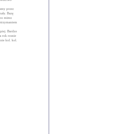
ismy przez
mały. Bazę
, bo mimo
 utrzymaniem
epiej. Bardzo
 rok rosnie
nie kol. kol.