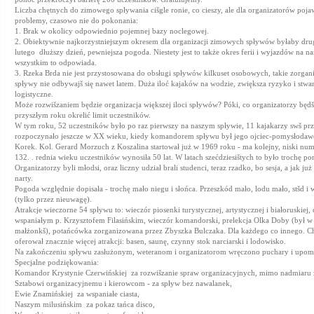
Liczba chętnych do zimowego spływania cišgle ronie, co cieszy, ale dla organizatorów pojaw
problemy, czasowo nie do pokonania:
1. Brak w okolicy odpowiednio pojemnej bazy noclegowej.
2. Obiektywnie najkorzystniejszym okresem dla organizacji zimowych spływów byłaby dr
lutego  dłuższy dzień, pewniejsza pogoda. Niestety jest to także okres ferii i wyjazdów na nar
wszystkim to odpowiada.
3. Rzeka Brda nie jest przystosowana do obsługi spływów kilkuset osobowych, takie zorga
spływy nie odbywajš się nawet latem. Duża iloć kajaków na wodzie, zwiększa ryzyko i stw
logistyczne.
Może rozwišzaniem będzie organizacja większej iloci spływów? Póki, co organizatorzy będš
przyszłym roku okrelić limit uczestników.
W tym roku, 52 uczestników było po raz pierwszy na naszym spływie, 11 kajakarzy swš pr
rozpoczynało jeszcze w XX wieku, kiedy komandorem spływu był jego ojciec-pomysłodawc
Korek. Kol. Gerard Morzuch z Koszalina startował już w 1969 roku - ma kolejny, niski num
132. . rednia wieku uczestników wynosiła 50 lat. W latach szećdziesištych to było trochę po
Organizatorzy byli młodsi, oraz liczny udział brali studenci, teraz rzadko, bo sesja, a jak już
narty.
Pogoda względnie dopisała - trochę mało niegu i słońca. Przeszkód mało, lodu mało, stšd 
(tylko przez nieuwagę).
Atrakcje wieczorne 54 spływu to: wieczór piosenki turystycznej, artystycznej i białoruskiej,
wspaniałym p. Krzysztofem Filasińskim, wieczór komandorski, prelekcja Olka Doby (był w
małżonkš), potańcówka zorganizowana przez Zbyszka Bulczaka. Dla każdego co innego. 
oferował znacznie więcej atrakcji: basen, saunę, czynny stok narciarski i lodowisko.
Na zakończeniu spływu zasłużonym, weteranom i organizatorom wręczono puchary i upom
Specjalne podziękowania:
Komandor Krystynie Czerwińskiej  za rozwišzanie spraw organizacyjnych, mimo nadmiaru 
Sztabowi organizacyjnemu i kierowcom - za spływ bez nawalanek,
Ewie Znamińskiej  za wspaniałe ciasta,
Naszym milusińskim  za pokaz tańca disco,