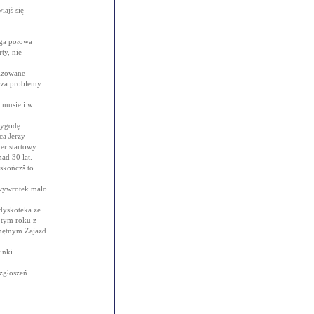
iajš się
uga połowa
ty, nie
nizowane
arza problemy
 musieli w
zygodę
a Jerzy
er startowy
nad 30 lat.
 skończš to
i wywrotek mało
 dyskoteka ze
 tym roku z
Chętnym Zajazd
inki.
zgłoszeń.