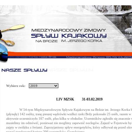
Wybierz rok:
LIV MZSK 31-03.02.2019
W 54-tym Międzynarodowym Spływie Kajakowym na Brdzie im. Jerzego Korka br
(płynęły) 142 osóby, trasę pieszej wędrówki wzdłuż rzeki Brdy pokonało 25 osób, razem w
aktywnie uczestniczyło 167 osób, plus kilka w obsłudze. Uczestników zgłosiło się znacznie w
musielimy im odmówić, ponieważ nie moglimy zapewnić noclegów. Zajazd w Fojutowie był
zajęty w zwišzku z feriami. Zaprzyjaniony spływ energetyków, który odbywał się przed okre
ponoć przekroczył barierę 200 uczestników. Gratulujemy.