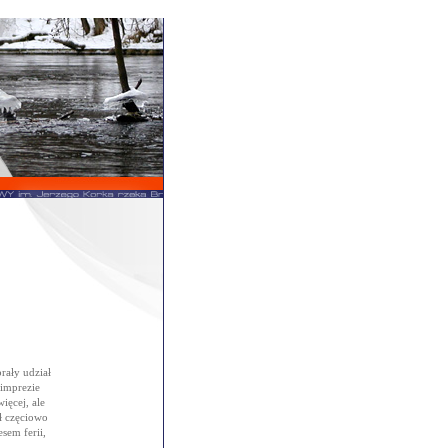
ały udział
 imprezie
ięcej, ale
 częciowo
sem ferii,