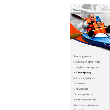
Strona główna
O spływach zimowych
O najbliższym spływie
» Nasze spływy
Spływy w liczbach
Uczestnicy
Organizacja
Barwne postacie
Nasze wspomnienia
Twórczość spływowa